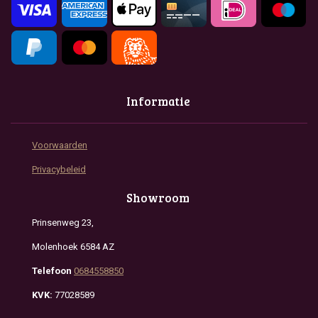
m
Informatie
Voorwaarden
Privacybeleid
Showroom
Prinsenweg 23,
Molenhoek 6584 AZ
Telefoon
0684558850
KVK:
77028589