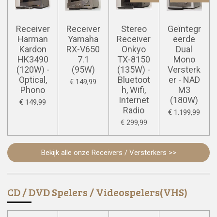
Receiver
Receiver
Stereo
Geïntegr
Harman
Yamaha
Receiver
eerde
Kardon
RX-V650
Onkyo
Dual
HK3490
7.1
TX-8150
Mono
(120W) -
(95W)
(135W) -
Versterk
Optical,
Bluetoot
er - NAD
€ 149,99
Phono
h, Wifi,
M3
Internet
(180W)
€ 149,99
Radio
€ 1.199,99
€ 299,99
Bekijk alle onze
Receivers / Versterkers
>>
CD / DVD Spelers / Videospelers(VHS)