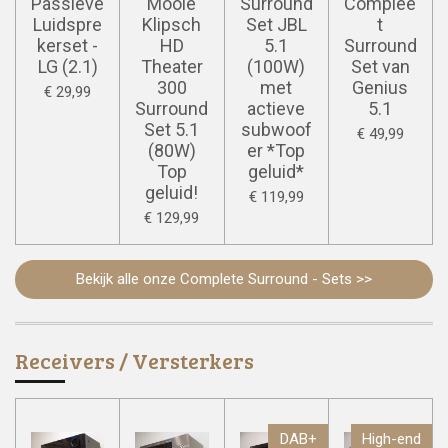
Passieve
Mooie
Surround
Complee
Luidspre
Klipsch
Set JBL
t
kerset -
HD
5.1
Surround
LG (2.1)
Theater
(100W)
Set van
300
met
Genius
€ 29,99
Surround
actieve
5.1
Set 5.1
subwoof
€ 49,99
(80W)
er *Top
Top
geluid*
geluid!
€ 119,99
€ 129,99
Bekijk alle onze Complete Surround - Sets >>
Receivers / Versterkers
DAB+
High-end