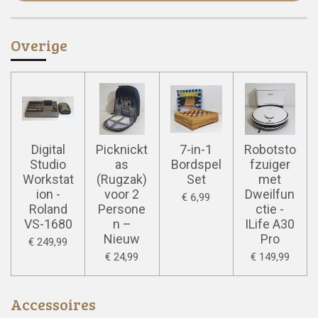
Overige
Digital
Picknickt
7-in-1
Robotsto
Studio
as
Bordspel
fzuiger
Workstat
(Rugzak)
Set
met
ion -
voor 2
Dweilfun
€ 6,99
Roland
Persone
ctie -
VS-1680
n –
ILife A30
Nieuw
Pro
€ 249,99
€ 24,99
€ 149,99
Accessoires