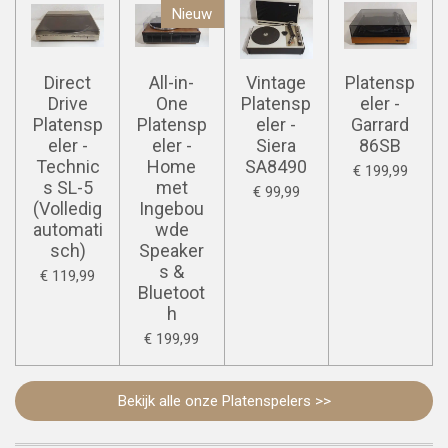
Nieuw
Direct
All-in-
Vintage
Platensp
Drive
One
Platensp
eler -
Platensp
Platensp
eler -
Garrard
eler -
eler -
Siera
86SB
Technic
Home
SA8490
€ 199,99
s SL-5
met
€ 99,99
(Volledig
Ingebou
automati
wde
sch)
Speaker
s &
€ 119,99
Bluetoot
h
€ 199,99
Bekijk alle onze Platenspelers >>