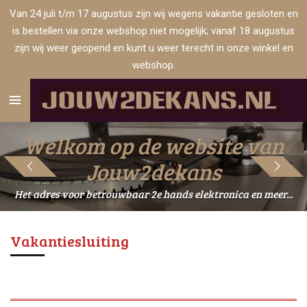
Van 24 juli t/m 17 augustus zijn wij wegens vakantie gesloten en
Ga
is bestellen via onze webshop niet mogelijk; vanaf 18 augustus
direct
zijn wij weer geopend en kunt u weer terecht in onze winkel en
naar
webshop.
de
hoofdinhoud
Welkom op de website van
Inkoop, Verkoop en Inruil
Jouw2dekans
van elektronica die een tweedekans verdient
Het adres voor betrouwbaar 2e hands elektronica en meer...
Vakantiesluiting