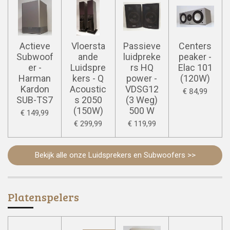
Actieve
Vloersta
Passieve
Centers
Subwoof
ande
luidpreke
peaker -
er -
Luidspre
rs HQ
Elac 101
Harman
kers - Q
power -
(120W)
Kardon
Acoustic
VDSG12
€ 84,99
SUB-TS7
s 2050
(3 Weg)
(150W)
500 W
€ 149,99
€ 299,99
€ 119,99
Bekijk alle onze Luidsprekers en Subwoofers >>
Platenspelers