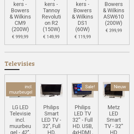
kers -
kers -
kers -
Bowers
Bowers
Tannoy
Bowers
& Wilkins
& Wilkins
Revoluti
& Wilkins
ASW610
CM9
on R2
DS1
(200W)
(200W)
(150W)
(60W)
€ 399,99
€ 999,99
€ 149,99
€ 119,99
Televisies
incl.
Sale!
Nieuw
muurbeugel
LG LED
Philips
Philips
Metz
Televisie
Smart
LED TV
LED
incl.
LED TV -
32'' - Full
Smart
muurbeu
32", Full
HD. USB,
TV - 32''
gel - 42",
HD,
4xHDMI ,
HD