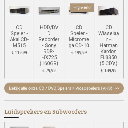
High-end
CD
HDD/DV
CD
CD
Speler -
D
Speler -
Wisselaa
Akai CD-
Recorder
Microme
r -
M515
- Sony
ga CD-10
Harman
RDR-
Kardon
€ 119,99
€ 199,99
HX725
FL8350
(160GB)
(5 CD's)
€ 79,99
€ 149,99
Bekijk alle onze CD / DVD Spelers / Videospelers (VHS) >>
Luidsprekers en Subwoofers