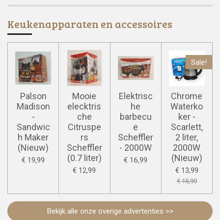
Keukenapparaten en accessoires
Sale!
Palson
Mooie
Elektrisc
Chrome
Madison
elecktris
he
Waterko
-
che
barbecu
ker -
Sandwic
Citruspe
e
Scarlett,
h Maker
rs
Scheffler
2 liter,
(Nieuw)
Scheffler
- 2000W
2000W
(0.7 liter)
(Nieuw)
€ 19,99
€ 16,99
€ 12,99
€ 13,99
€ 15,99
Bekijk alle onze overige advertenties >>