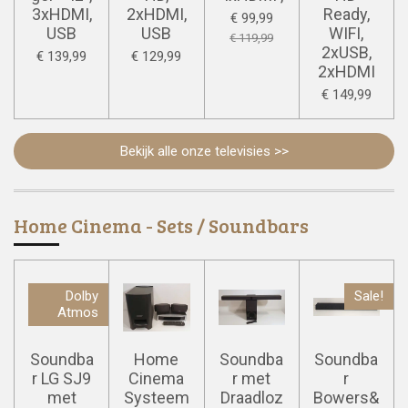
3xHDMI,
2xHDMI,
Ready,
€ 99,99
USB
USB
WIFI,
€ 119,99
2xUSB,
€ 139,99
€ 129,99
2xHDMI
€ 149,99
Bekijk alle onze televisies >>
Home Cinema - Sets / Soundbars
Dolby
Sale!
Atmos
Soundba
Home
Soundba
Soundba
r LG SJ9
Cinema
r met
r
met
Systeem
Draadloz
Bowers&