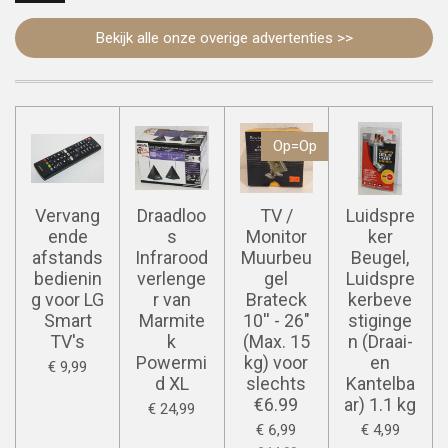
Bekijk alle onze overige advertenties >>
Op=Op
Vervang
Draadloo
TV /
Luidspre
ende
s
Monitor
ker
afstands
Infrarood
Muurbeu
Beugel,
bedienin
verlenge
gel
Luidspre
g voor LG
r van
Brateck
kerbeve
Smart
Marmite
10'' - 26"
stiginge
TV's
k
(Max. 15
n (Draai-
Powermi
kg) voor
en
€ 9,99
d XL
slechts
Kantelba
€6.99
ar) 1.1 kg
€ 24,99
€ 6,99
€ 4,99