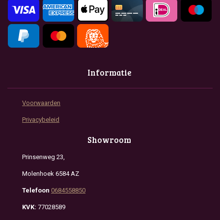
m
Informatie
Voorwaarden
Privacybeleid
Showroom
Prinsenweg 23,
Molenhoek 6584 AZ
Telefoon
0684558850
KVK:
77028589