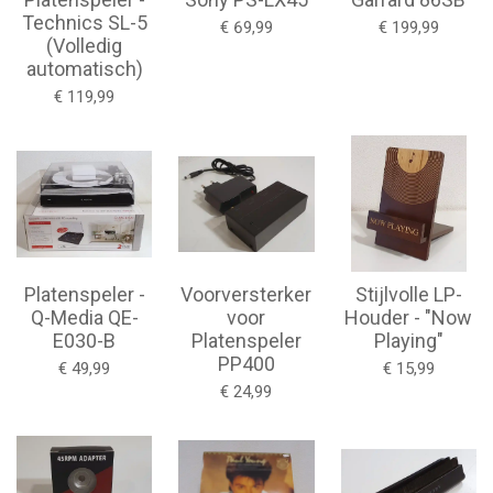
Technics SL-5
€ 69,99
€ 199,99
(Volledig
automatisch)
€ 119,99
Platenspeler -
Voorversterker
Stijlvolle LP-
Q-Media QE-
voor
Houder - "Now
E030-B
Platenspeler
Playing"
PP400
€ 49,99
€ 15,99
€ 24,99