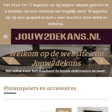
Van 24 juli t/m 17 augustus zijn wij wegens vakantie gesloten en
Ga
is bestellen via onze webshop niet mogelijk; vanaf 18 augustus
direct
zijn wij weer geopend en kunt u weer terecht in onze winkel en
naar
webshop.
de
hoofdinhoud
Welkom op de website van
Jouw2dekans
Het adres voor betrouwbaar 2e hands elektronica en meer...
Platenspelers en accessoires
Nieuw