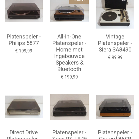
Platenspeler -
All-in-One
Vintage
Philips 5877
Platenspeler -
Platenspeler -
Home met
Siera SA8490
€ 199,99
Ingebouwde
€ 99,99
Speakers &
Bluetooth
€ 199,99
Direct Drive
Platenspeler -
Platenspeler -
Platenspeler -
Sony PS-LX45
Garrard 86SB