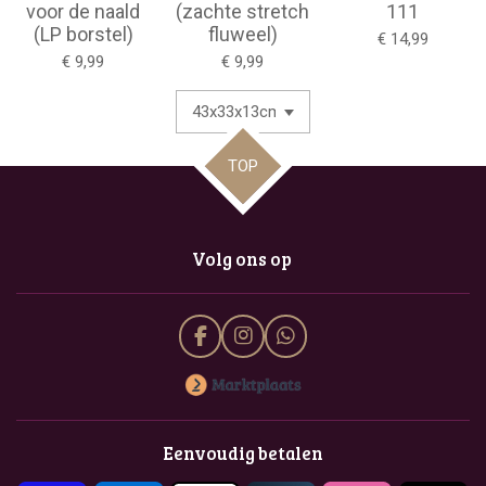
voor de naald
(zachte stretch
111
(LP borstel)
fluweel)
€ 14,99
€ 9,99
€ 9,99
TOP
Volg ons op
F
I
W
a
n
h
c
s
a
e
t
t
b
a
s
o
g
A
Eenvoudig betalen
o
r
p
k
a
p