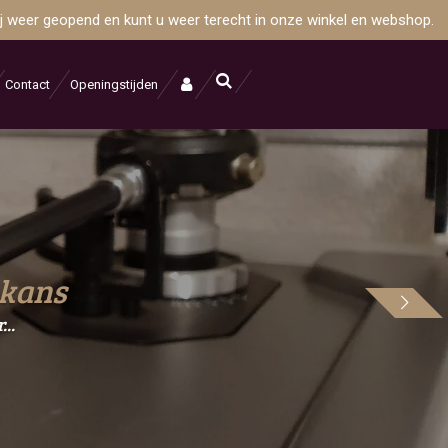
wij weer geopend en kunt u weer terecht in onze winkel en webshop.
Contact
Openingstijden
ekans
..