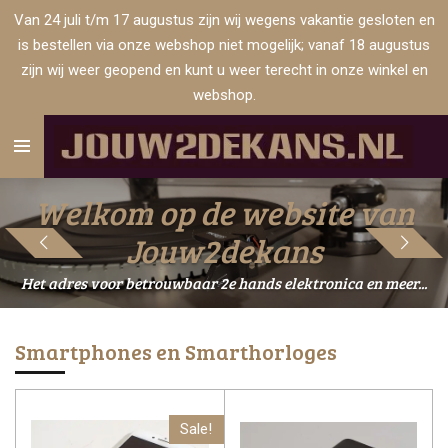
Van 24 juli t/m 17 augustus zijn wij wegens vakantie gesloten en
Ga
is bestellen via onze webshop niet mogelijk; vanaf 18 augustus
direct
zijn wij weer geopend en kunt u weer terecht in onze winkel en
naar
webshop.
de
hoofdinhoud
Welkom op de website van
Jouw2dekans
Het adres voor betrouwbaar 2e hands elektronica en meer...
Smartphones en Smarthorloges
Sale!