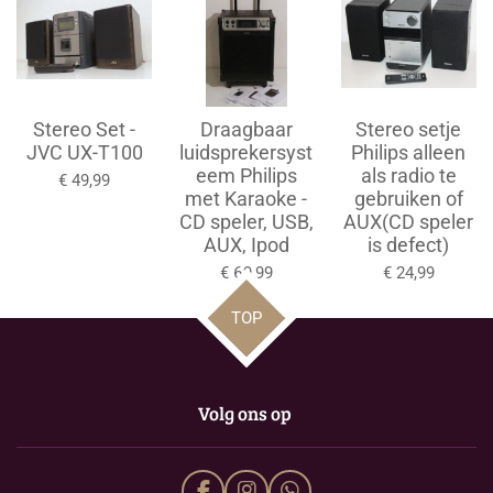
Stereo Set -
Draagbaar
Stereo setje
JVC UX-T100
luidsprekersyst
Philips alleen
eem Philips
als radio te
€ 49,99
met Karaoke -
gebruiken of
CD speler, USB,
AUX(CD speler
AUX, Ipod
is defect)
€ 69,99
€ 24,99
TOP
Volg ons op