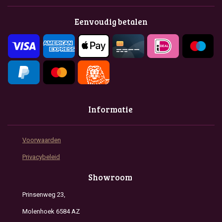
b
a
s
o
g
A
Eenvoudig betalen
o
r
p
k
a
p
m
Informatie
Voorwaarden
Privacybeleid
Showroom
Prinsenweg 23,
Molenhoek 6584 AZ