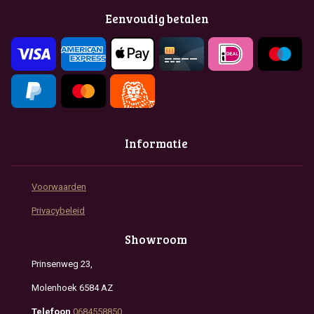
o
g
A
Eenvoudig betalen
o
r
p
k
a
p
m
Informatie
Voorwaarden
Privacybeleid
Showroom
Prinsenweg 23,
Molenhoek 6584 AZ
Telefoon
0684558850