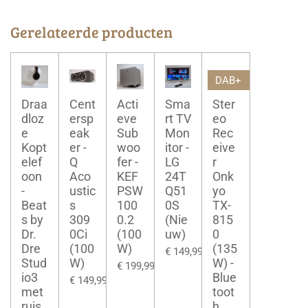
Gerelateerde producten
DAB+
Draa
Cent
Acti
Sma
Ster
dloz
ersp
eve
rt TV
eo
e
eak
Sub
Mon
Rec
Kopt
er -
woo
itor -
eive
elef
Q
fer -
LG
r
oon
Aco
KEF
24T
Onk
-
ustic
PSW
Q51
yo
Beat
s
100
0S
TX-
s by
309
0.2
(Nie
815
Dr.
0Ci
(100
uw)
0
Dre
(100
W)
(135
€ 149,99
Stud
W)
W) -
€ 199,99
io3
Blue
€ 149,99
met
toot
ruis
h,