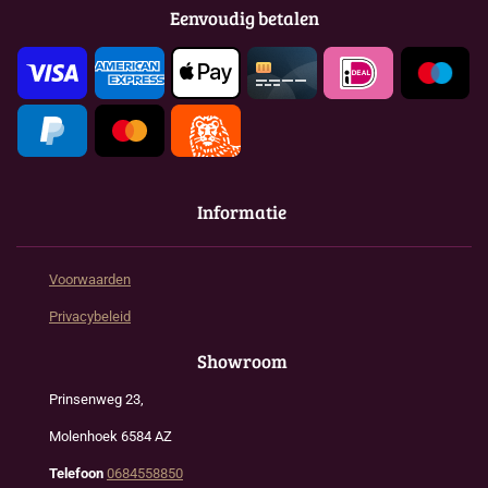
o
g
A
Eenvoudig betalen
o
r
p
k
a
p
m
Informatie
Voorwaarden
Privacybeleid
Showroom
Prinsenweg 23,
Molenhoek 6584 AZ
Telefoon
0684558850