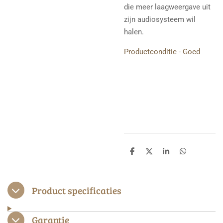
die meer laagweergave uit
zijn audiosysteem wil
halen.
Productconditie - Goed
D
D
S
D
e
e
h
e
l
e
a
l
e
l
r
e
n
e
n
Product specificaties
Garantie