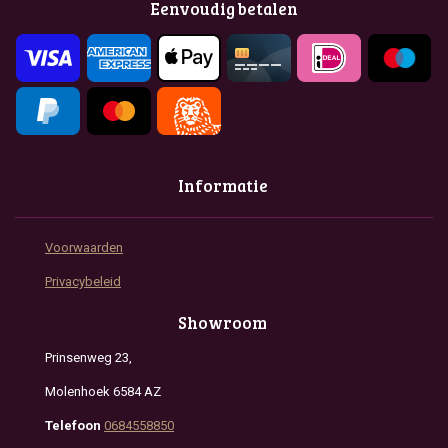
Eenvoudig betalen
o
r
p
k
a
p
m
Informatie
Voorwaarden
Privacybeleid
Showroom
Prinsenweg 23,
Molenhoek 6584 AZ
Telefoon
0684558850