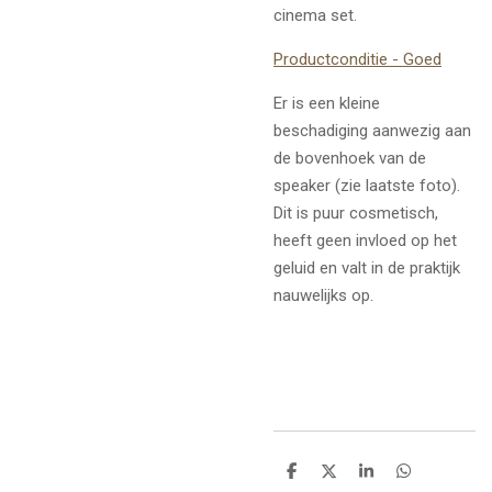
cinema set.
Productconditie - Goed
Er is een kleine
beschadiging aanwezig aan
de bovenhoek van de
speaker (zie laatste foto).
Dit is puur cosmetisch,
heeft geen invloed op het
geluid en valt in de praktijk
nauwelijks op.
D
D
S
D