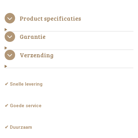
e
e
h
e
l
e
a
l
e
l
r
e
n
e
n
Product specificaties
Garantie
Verzending
✔ Snelle levering
✔ Goede service
✔ Duurzaam