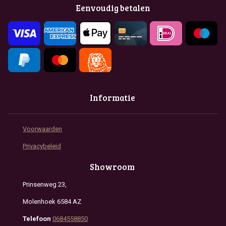
o
g
A
Eenvoudig betalen
o
r
p
k
a
p
m
Informatie
Voorwaarden
Privacybeleid
Showroom
Prinsenweg 23,
Molenhoek 6584 AZ
Telefoon
0684558850