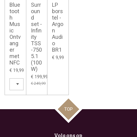
Blue
Surr
LP
toot
oun
bors
h
d
tel -
Mus
set -
Argo
ic
Infin
n
Ontv
ity
Audi
ang
TSS
o
er
-750
BR1
met
5.1
€ 9,99
NFC
(100
W)
€ 19,99
€ 199,99
€ 249,99
TOP
Volg ons op