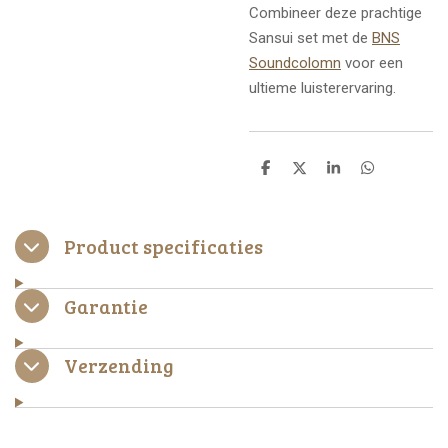
Combineer deze prachtige
Sansui set met de
BNS
Soundcolomn
voor een
ultieme luisterervaring.
D
D
S
D
e
e
h
e
l
e
a
l
e
l
r
e
n
e
n
Product specificaties
Garantie
Verzending