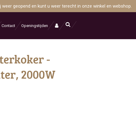
wij weer geopend en kunt u weer terecht in onze winkel en webshop.
Contact
Openingstijden
erkoker -
liter, 2000W