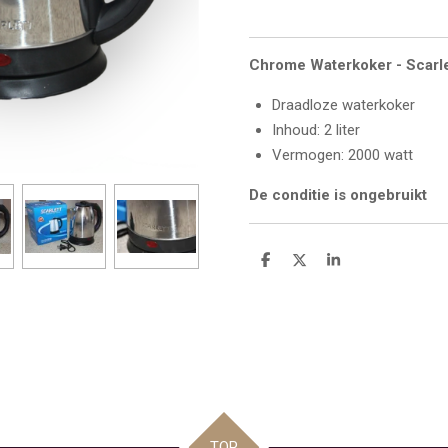
Chrome Waterkoker - Scarlet
Draadloze waterkoker
Inhoud: 2 liter
Vermogen: 2000 watt
De conditie is ongebruikt
D
D
S
e
e
h
l
e
a
e
l
r
n
e
TOP