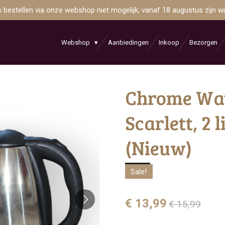
is bestellen via onze webshop niet mogelijk; vanaf 18 augustus zijn 
Webshop
Aanbiedingen
Inkoop
Bezorgen
Chrome Wat
Scarlett, 2 
(Nieuw)
Sale!
€ 13,99
€ 15,99