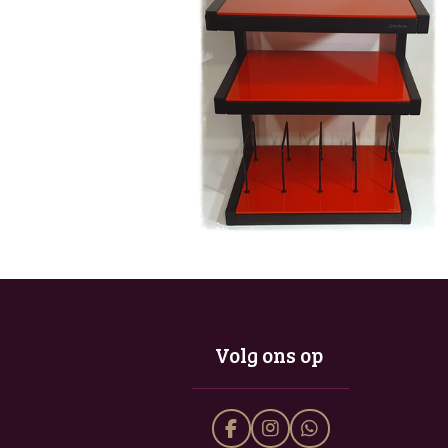
Volg ons op
F
I
W