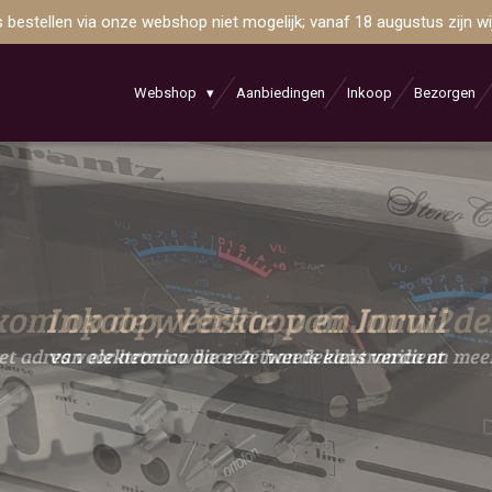
is bestellen via onze webshop niet mogelijk; vanaf 18 augustus zijn 
Webshop
Aanbiedingen
Inkoop
Bezorgen
Inkoop, Verkoop en Inruil
van elektronica die een tweedekans verdient