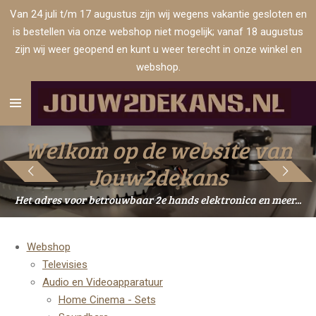
Van 24 juli t/m 17 augustus zijn wij wegens vakantie gesloten en
Ga
is bestellen via onze webshop niet mogelijk; vanaf 18 augustus
direct
zijn wij weer geopend en kunt u weer terecht in onze winkel en
naar
webshop.
de
hoofdinhoud
Welkom op de website van
Jouw2dekans
Het adres voor betrouwbaar 2e hands elektronica en meer...
Webshop
Televisies
Audio en Videoapparatuur
Home Cinema - Sets