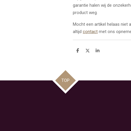
garantie halen wij de onzeker
product weg.
Mocht een artikel helaas niet
altijd
contact
met ons opneme
D
D
S
e
e
h
l
e
a
e
l
r
n
e
TOP