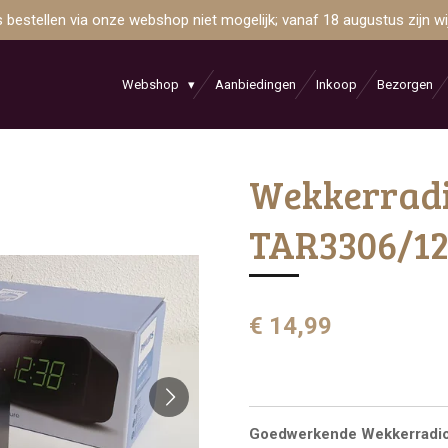
is bestellen via onze webshop niet mogelijk; vanaf 18 augustus zijn 
Webshop
Aanbiedingen
Inkoop
Bezorgen
Wekkerradio
TAR3306/1
€ 14,99
Goedwerkende Wekkerradio 