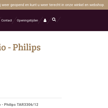
wij weer geopend en kunt u weer terecht in onze winkel en webshop.
Contact
Openingstijden
 - Philips
2
- Philips TAR3306/12