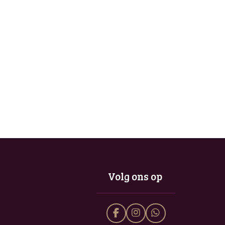
Volg ons op
F
I
W