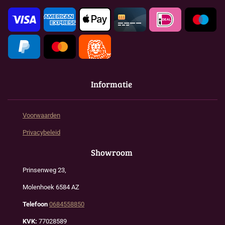
k
a
p
m
Informatie
Voorwaarden
Privacybeleid
Showroom
Prinsenweg 23,
Molenhoek 6584 AZ
Telefoon
0684558850
KVK:
77028589