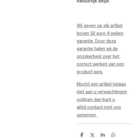
natuurlijk altijd.
Wij geven op elk artikel
boven 50 euro 4 weken
garantie. Door deze
garantie halen wij de
onzekerheid over het
correct werken van een
product weg.
Mocht een artikel helaas
niet aan u verwachtingen
voldoen dan kunt u
altijd
contact
met ons
opnemen.
D
D
S
D