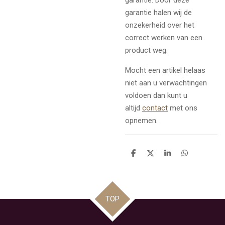
garantie halen wij de
onzekerheid over het
correct werken van een
product weg.
Mocht een artikel helaas
niet aan u verwachtingen
voldoen dan kunt u
altijd
contact
met ons
opnemen.
D
D
S
D
e
e
h
e
l
e
a
l
e
l
r
e
n
e
n
TOP