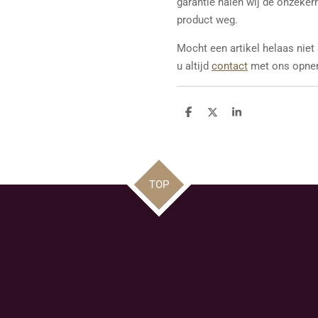
garantie halen wij de onzeker
product weg.
Mocht een artikel helaas niet
u altijd
contact
met ons opne
D
D
S
e
e
h
l
e
a
e
l
r
n
e
TOP