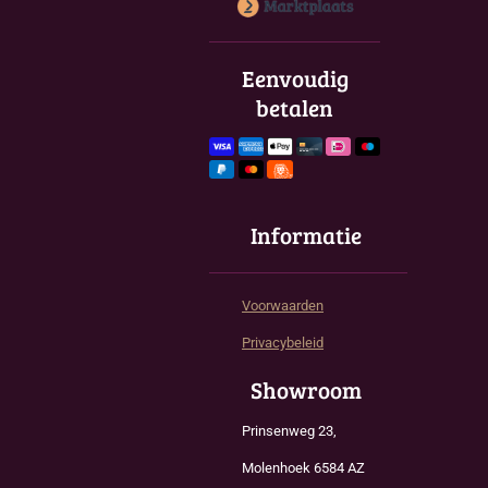
c
s
a
e
t
t
b
a
s
o
g
A
Eenvoudig
o
r
p
betalen
k
a
p
m
Informatie
Voorwaarden
Privacybeleid
Showroom
Prinsenweg 23,
Molenhoek 6584 AZ