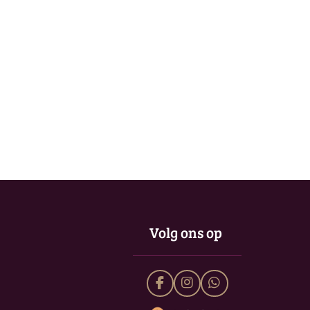
Volg ons op
F
I
W
a
n
h