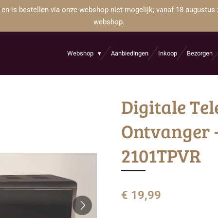
 en is bestellen via onze webshop niet mogelijk; vanaf 18 augustus 
webshop.
Webshop
Aanbiedingen
Inkoop
Bezorgen
Digitale Tel
Ontvanger -
2101TPVR
€ 19,99