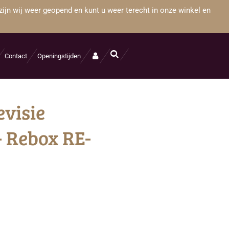
zijn wij weer geopend en kunt u weer terecht in onze winkel en
Contact
Openingstijden
evisie
 Rebox RE-