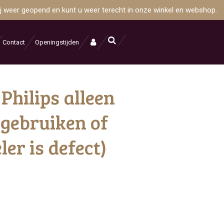
wij weer geopend en kunt u weer terecht in onze winkel en webshop.
Contact
Openingstijden
 Philips alleen
e gebruiken of
er is defect)