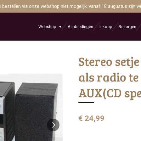
is bestellen via onze webshop niet mogelijk; vanaf 18 augustus zijn 
Webshop
Aanbiedingen
Inkoop
Bezorgen
Stereo setje
als radio t
AUX(CD spel
€ 24,99