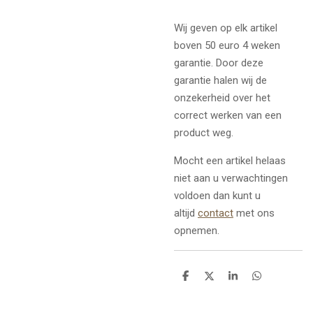
Wij geven op elk artikel
boven 50 euro 4 weken
garantie. Door deze
garantie halen wij de
onzekerheid over het
correct werken van een
product weg.
Mocht een artikel helaas
niet aan u verwachtingen
voldoen dan kunt u
altijd
contact
met ons
opnemen.
D
D
S
D
e
e
h
e
l
e
a
l
e
l
r
e