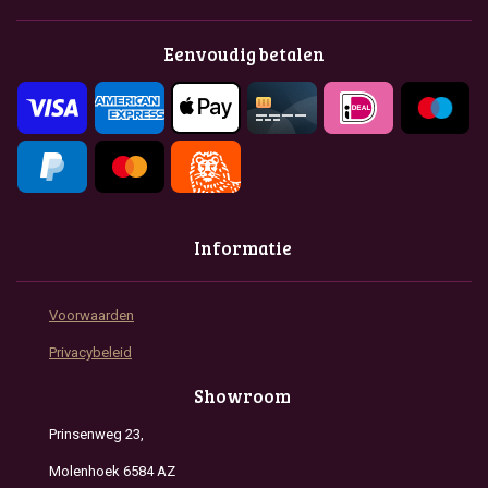
e
t
t
b
a
s
o
g
A
Eenvoudig betalen
o
r
p
k
a
p
m
Informatie
Voorwaarden
Privacybeleid
Showroom
Prinsenweg 23,
Molenhoek 6584 AZ