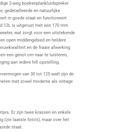
dige 2-weg boekenplankluidspreker
, gedetailleerde en natuurlijke
eert in goede staat en functioneert
ad 12L is uitgerust met een 170 mm
eter, wat zorgt voor een uitstekende
een open middengebied en heldere
ouwkwaliteit en de fraaie afwerking
leen een genot om naar te luisteren,
ging aan iedere hifi opstelling.
rvermogen van 30 tot 125 watt zijn de
neren met zowel moderne als vintage
etjes. Er zijn twee krassen en enkele
 (zie laatste foto's), maar over het
goede staat.