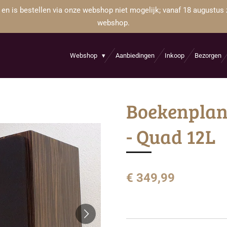
 en is bestellen via onze webshop niet mogelijk; vanaf 18 augustus 
webshop.
Webshop
Aanbiedingen
Inkoop
Bezorgen
Boekenplan
- Quad 12L
€ 349,99