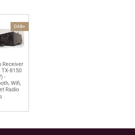
DAB+
o Receiver
 TX-8150
) -
oth, Wifi,
et Radio
9