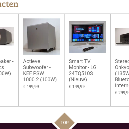
ucten
aker -
Actieve
Smart TV
Stere
cs
Subwoofer -
Monitor - LG
Onkyo
100W)
KEF PSW
24TQ510S
(135W
1000.2 (100W)
(Nieuw)
Blueto
Intern
€ 199,99
€ 149,99
€ 299,9
TOP