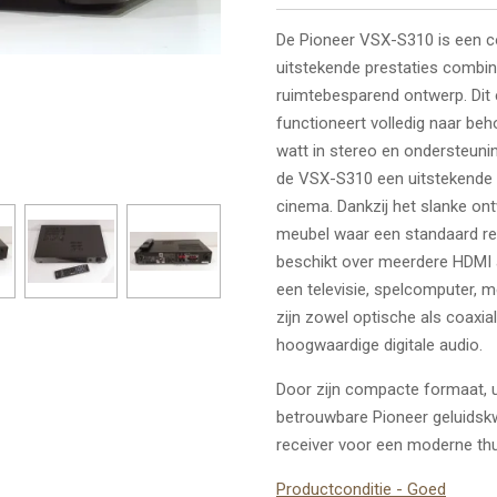
De Pioneer VSX-S310 is een c
uitstekende prestaties combi
ruimtebesparend ontwerp. Dit 
functioneert volledig naar beh
watt in stereo en ondersteuni
de VSX-S310 een uitstekende
cinema. Dankzij het slanke ont
meubel waar een standaard rec
beschikt over meerdere HDMI a
een televisie, spelcomputer, m
zijn zowel optische als coaxia
hoogwaardige digitale audio.
Door zijn compacte formaat, u
betrouwbare Pioneer geluidskw
receiver voor een moderne th
Productconditie - Goed