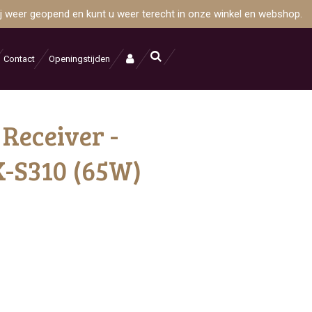
wij weer geopend en kunt u weer terecht in onze winkel en webshop.
Contact
Openingstijden
 Receiver -
X-S310 (65W)