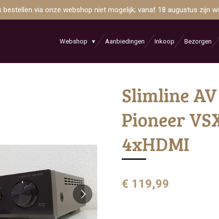
is bestellen via onze webshop niet mogelijk; vanaf 18 augustus zijn 
Webshop
Aanbiedingen
Inkoop
Bezorgen
Slimline AV
Pioneer VS
4xHDMI
€ 119,99