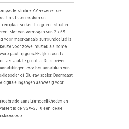
ompacte slimline AV-receiver die
neert met een modern en
exemplaar verkeert in goede staat en
oren.
Met een vermogen van 2 x 65
ng voor meerkanaals surroundgeluid is
 keuze voor zowel muziek als home
werp past hij gemakkelijk in een tv-
eiver vaak te groot is.
De receiver
ansluitingen voor het aansluiten van
ediaspeler of Blu-ray speler. Daarnaast
le digitale ingangen aanwezig voor
itgebreide aansluitmogelijkheden en
aliteit is de VSX-S310 een ideale
uisbioscoop.