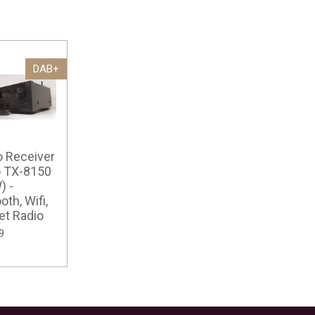
DAB+
o Receiver
 TX-8150
) -
oth, Wifi,
et Radio
9