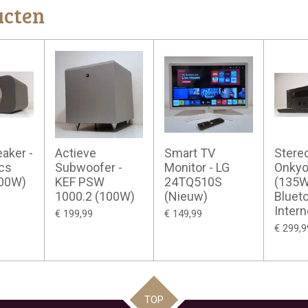
ucten
aker -
Actieve
Smart TV
Stere
cs
Subwoofer -
Monitor - LG
Onkyo
100W)
KEF PSW
24TQ510S
(135W
1000.2 (100W)
(Nieuw)
Blueto
Intern
€ 199,99
€ 149,99
€ 299,9
TOP