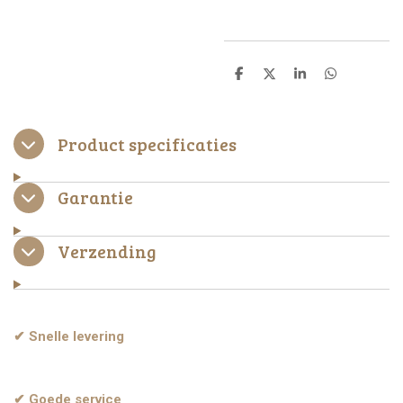
D
D
S
D
e
e
h
e
l
e
a
l
e
l
r
e
n
e
n
Product specificaties
Garantie
Verzending
✔ Snelle levering
✔ Goede service