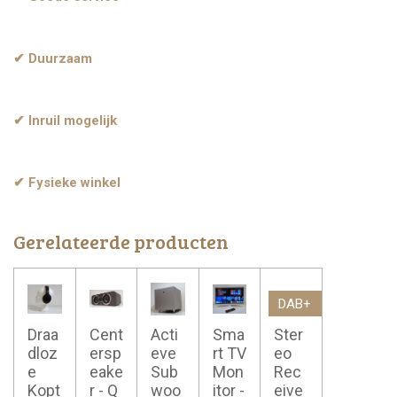
✔ Duurzaam
✔ Inruil mogelijk
✔ Fysieke winkel
Gerelateerde producten
DAB+
Draa
Cent
Acti
Sma
Ster
dloz
ersp
eve
rt TV
eo
e
eake
Sub
Mon
Rec
Kopt
r - Q
woo
itor -
eive