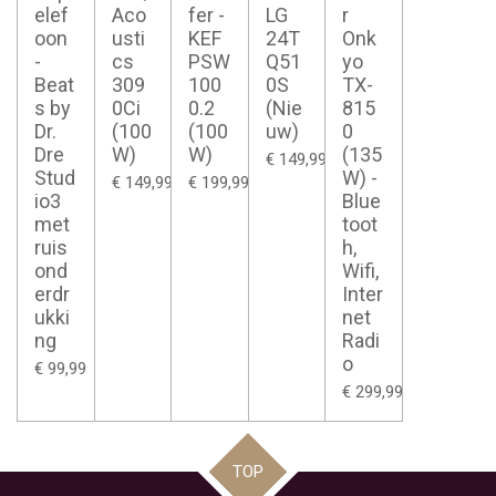
elef
Aco
fer -
LG
r
oon
usti
KEF
24T
Onk
-
cs
PSW
Q51
yo
Beat
309
100
0S
TX-
s by
0Ci
0.2
(Nie
815
Dr.
(100
(100
uw)
0
Dre
W)
W)
(135
€ 149,99
Stud
W) -
€ 149,99
€ 199,99
io3
Blue
met
toot
ruis
h,
ond
Wifi,
erdr
Inter
ukki
net
ng
Radi
o
€ 99,99
€ 299,99
TOP