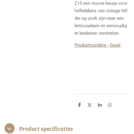
Z15 een mooie keuze voor
liefhebbers van vintage hifi
die op zoek zijn naar een
betrouwbare en eenvoudig
te bedienen versterker.
Productconditie - Goed
D
D
S
D
e
e
h
e
l
e
a
l
e
l
r
e
n
e
n
Product specificaties