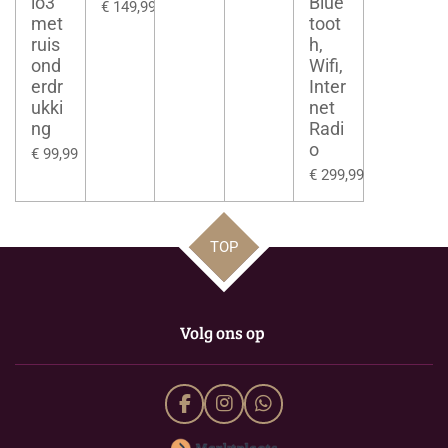
io3
Blue
€ 149,99
met
toot
ruis
h,
ond
Wifi,
erdr
Inter
ukki
net
ng
Radi
o
€ 99,99
€ 299,99
TOP
Volg ons op
F
I
W
a
n
h
c
s
a