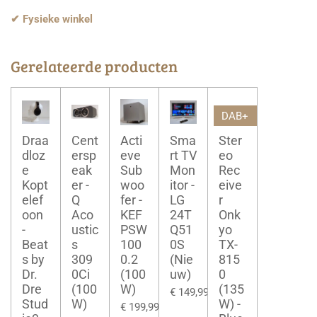
✔ Fysieke winkel
Gerelateerde producten
DAB+
Draa
Cent
Acti
Sma
Ster
dloz
ersp
eve
rt TV
eo
e
eak
Sub
Mon
Rec
Kopt
er -
woo
itor -
eive
elef
Q
fer -
LG
r
oon
Aco
KEF
24T
Onk
-
ustic
PSW
Q51
yo
Beat
s
100
0S
TX-
s by
309
0.2
(Nie
815
Dr.
0Ci
(100
uw)
0
Dre
(100
W)
(135
€ 149,99
Stud
W)
W) -
€ 199,99