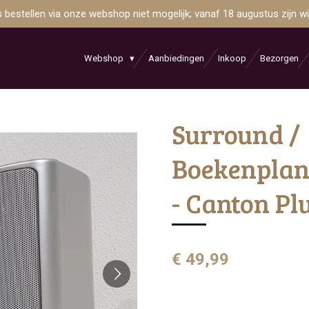
is bestellen via onze webshop niet mogelijk; vanaf 18 augustus zijn 
Webshop
Aanbiedingen
Inkoop
Bezorgen
Surround /
Boekenplan
- Canton Pl
€ 49,99