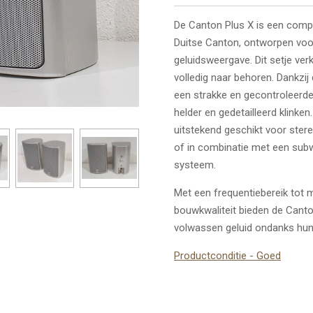
De Canton Plus X is een compa
Duitse Canton, ontworpen voo
geluidsweergave. Dit setje ver
volledig naar behoren.
Dankzij 
een strakke en gecontroleerde
helder en gedetailleerd klinken
uitstekend geschikt voor ster
of in combinatie met een su
systeem.
Met een frequentiebereik tot m
bouwkwaliteit bieden de Canto
volwassen geluid ondanks hu
Productconditie - Goed