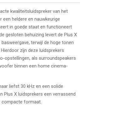
cte kwaliteitsluidspreker van het
r een heldere en nauwkeurige
keert in goede staat en functioneert
de gesloten behuizing levert de Plus X
 basweergave, terwijl de hoge tonen
. Hierdoor zijn deze luidsprekers
eo-opstellingen, als surroundspeakers
bwoofer binnen een home cinema-
aar liefst 30 kHz en een solide
n Plus X luidsprekers een verrassend
n compacte formaat.