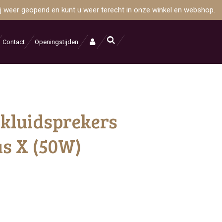
wij weer geopend en kunt u weer terecht in onze winkel en webshop.
Contact
Openingstijden
kluidsprekers
us X (50W)