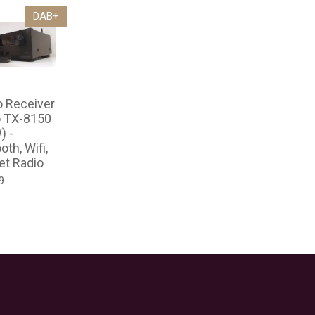
DAB+
o Receiver
 TX-8150
) -
oth, Wifi,
et Radio
9