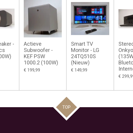
aker -
Actieve
Smart TV
Stere
cs
Subwoofer -
Monitor - LG
Onkyo
100W)
KEF PSW
24TQ510S
(135W
1000.2 (100W)
(Nieuw)
Blueto
Intern
€ 199,99
€ 149,99
€ 299,9
TOP