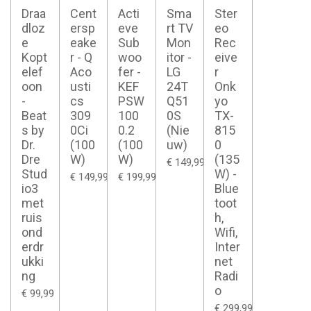
Draa
Cent
Acti
Sma
Ster
dloz
ersp
eve
rt TV
eo
e
eake
Sub
Mon
Rec
Kopt
r - Q
woo
itor -
eive
elef
Aco
fer -
LG
r
oon
usti
KEF
24T
Onk
-
cs
PSW
Q51
yo
Beat
309
100
0S
TX-
s by
0Ci
0.2
(Nie
815
Dr.
(100
(100
uw)
0
Dre
W)
W)
(135
€ 149,99
Stud
W) -
€ 149,99
€ 199,99
io3
Blue
met
toot
ruis
h,
ond
Wifi,
erdr
Inter
ukki
net
ng
Radi
o
€ 99,99
€ 299,99