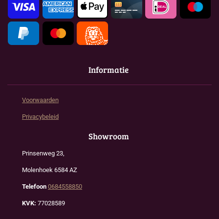
m
Informatie
Voorwaarden
Privacybeleid
Showroom
Prinsenweg 23,
Molenhoek 6584 AZ
Telefoon
0684558850
KVK:
77028589