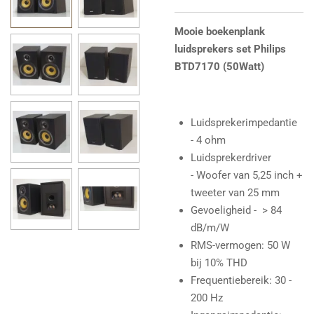
Mooie boekenplank
luidsprekers set Philips
BTD7170 (50Watt)
Luidsprekerimpedantie
-
4 ohm
Luidsprekerdriver
-
W
oofer van 5,25 inch +
tweeter van 25 mm
Gevoeligheid -
> 84
dB/m/W
RMS-vermogen: 50
W
bij 10%
THD
Frequentiebereik: 30 -
200 Hz