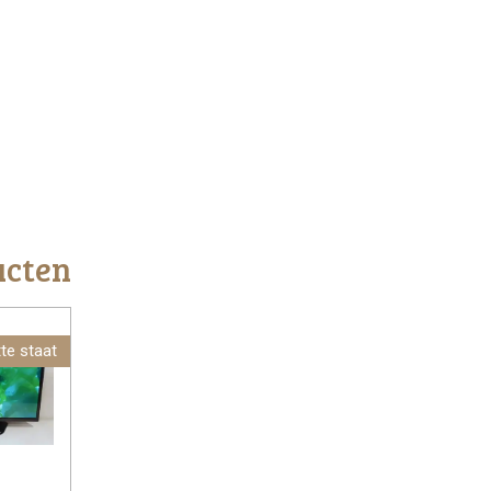
ucten
te staat