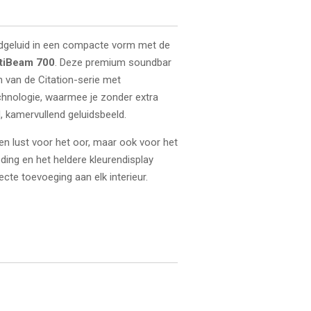
dgeluid in een compacte vorm met de
ltiBeam 700
. Deze premium soundbar
gn van de Citation-serie met
hnologie, waarmee je zonder extra
, kamervullend geluidsbeeld.
een lust voor het oor, maar ook voor het
eding en het heldere kleurendisplay
te toevoeging aan elk interieur.