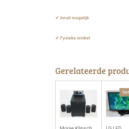
✔ Inruil mogelijk
✔ Fysieke winkel
Gerelateerde prod
Net
Mooie Klipsch
LG LED