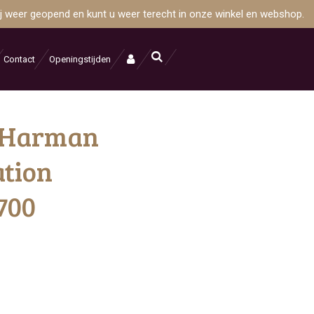
wij weer geopend en kunt u weer terecht in onze winkel en webshop.
Contact
Openingstijden
- Harman
ation
700