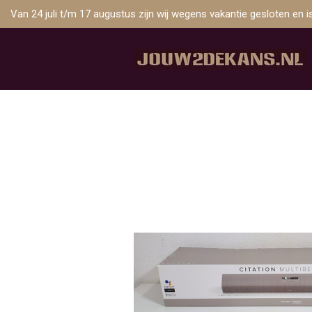
Van 24 juli t/m 17 augustus zijn wij wegens vakantie gesloten en 
Ga
direct
naar
de
hoofdinhoud