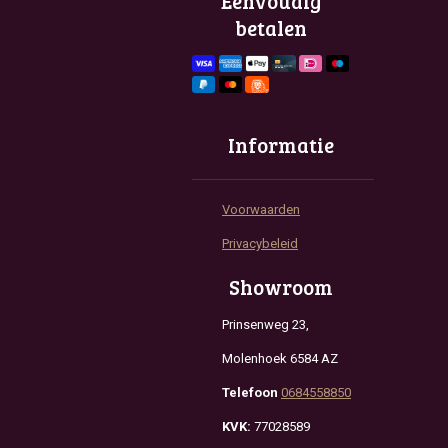
Eenvoudig
o
r
p
betalen
k
a
p
m
Informatie
Voorwaarden
Privacybeleid
Showroom
Prinsenweg 23,
Molenhoek 6584 AZ
Telefoon
0684558850
KVK:
77028589