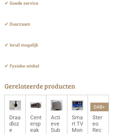
✔ Goede service
✔ Duurzaam
✔ Inruil mogelijk
✔ Fysieke winkel
Gerelateerde producten
DAB+
Draa
Cent
Acti
Sma
Ster
dloz
ersp
eve
rt TV
eo
e
eak
Sub
Mon
Rec