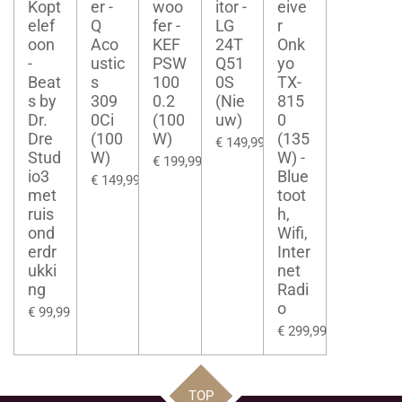
Kopt
er -
woo
itor -
eive
elef
Q
fer -
LG
r
oon
Aco
KEF
24T
Onk
-
ustic
PSW
Q51
yo
Beat
s
100
0S
TX-
s by
309
0.2
(Nie
815
Dr.
0Ci
(100
uw)
0
Dre
(100
W)
(135
€ 149,99
Stud
W)
W) -
€ 199,99
io3
Blue
€ 149,99
met
toot
ruis
h,
ond
Wifi,
erdr
Inter
ukki
net
ng
Radi
o
€ 99,99
€ 299,99
TOP