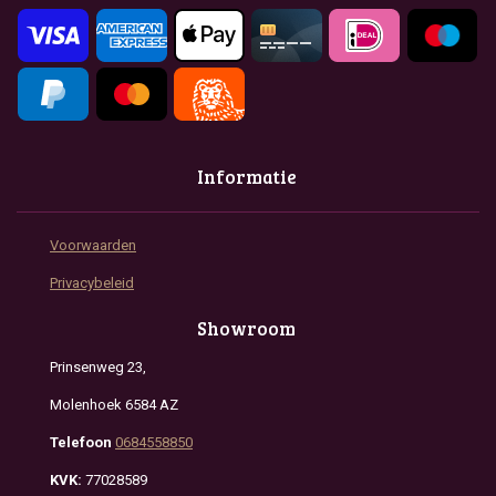
k
a
p
m
Informatie
Voorwaarden
Privacybeleid
Showroom
Prinsenweg 23,
Molenhoek 6584 AZ
Telefoon
0684558850
KVK:
77028589