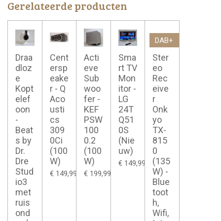
Gerelateerde producten
DAB+
Draa
Cent
Acti
Sma
Ster
dloz
ersp
eve
rt TV
eo
e
eake
Sub
Mon
Rec
Kopt
r - Q
woo
itor -
eive
elef
Aco
fer -
LG
r
oon
usti
KEF
24T
Onk
-
cs
PSW
Q51
yo
Beat
309
100
0S
TX-
s by
0Ci
0.2
(Nie
815
Dr.
(100
(100
uw)
0
Dre
W)
W)
(135
€ 149,99
Stud
W) -
€ 149,99
€ 199,99
io3
Blue
met
toot
ruis
h,
ond
Wifi,