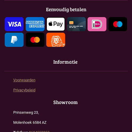
b
a
s
o
g
A
Eenvoudig betalen
o
r
p
k
a
p
m
Informatie
Voorwaarden
Privacybeleid
Showroom
Prinsenweg 23,
Molenhoek 6584 AZ