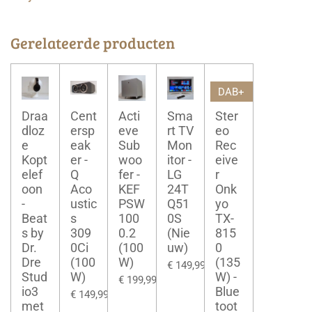
Gerelateerde producten
DAB+
Draa
Cent
Acti
Sma
Ster
dloz
ersp
eve
rt TV
eo
e
eak
Sub
Mon
Rec
Kopt
er -
woo
itor -
eive
elef
Q
fer -
LG
r
oon
Aco
KEF
24T
Onk
-
ustic
PSW
Q51
yo
Beat
s
100
0S
TX-
s by
309
0.2
(Nie
815
Dr.
0Ci
(100
uw)
0
Dre
(100
W)
(135
€ 149,99
Stud
W)
W) -
€ 199,99
io3
Blue
€ 149,99
met
toot