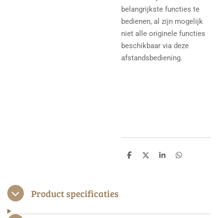
belangrijkste functies te
bedienen, al zijn mogelijk
niet alle originele functies
beschikbaar via deze
afstandsbediening.
D
D
S
D
e
e
h
e
l
e
a
l
e
l
r
e
n
e
n
Product specificaties