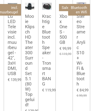
incl.
Sale!
Bluetooth
muurbeugel
en Wifi
LG
Moo
Krac
Xbo
Ster
LED
ie
htig
x
eo
Tele
Klips
e
One
Stre
visie
ch
Blue
S -
ame
incl.
HD
toot
500
r
muu
The
h
GB
Aryli
rbeu
ater
Spe
c
€ 99,99
gel -
300
aker
S10
€ 119,99
42",
Surr
-
+
3xH
oun
Tron
Wi-
DMI,
d
sma
Fi &
USB
Set
rt
Blue
5.1
BAN
toot
€ 139,99
(80
G
h
W)
€ 119,99
€ 84,99
Top
€ 99,99
gelui
d!
€ 129,99