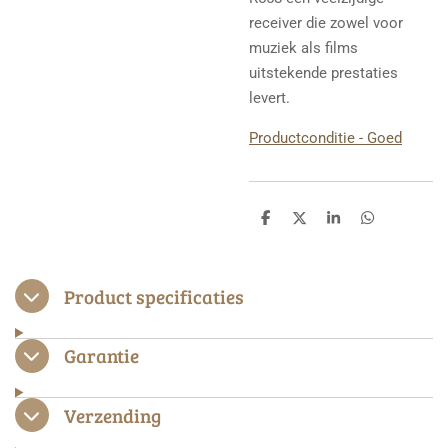
receiver die zowel voor
muziek als films
uitstekende prestaties
levert.
Productconditie - Goed
D
D
S
D
e
e
h
e
l
e
a
l
e
l
r
e
n
e
n
Product specificaties
Garantie
Verzending