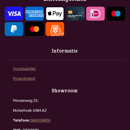
o
r
p
k
a
p
m
Informatie
Voorwaarden
Privacybeleid
Showroom
Prinsenweg 23,
Molenhoek 6584 AZ
Telefoon
0684558850