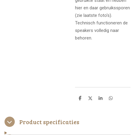
gebruikte staat en hebben
hier en daar gebruikssporen
(zie laatste foto's).
Technisch functioneren de
speakers volledig naar
behoren.
D
D
S
D
e
e
h
e
l
e
a
l
e
l
r
e
n
e
n
Product specificaties