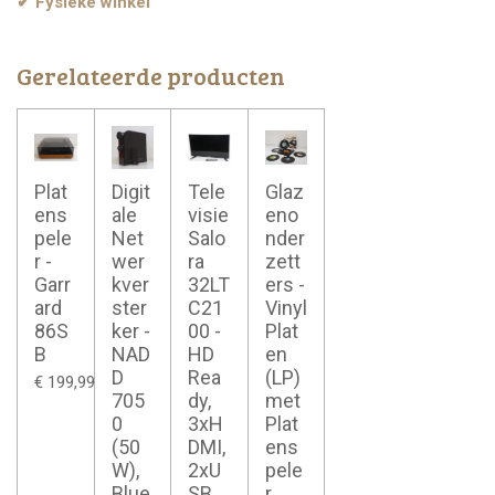
✔ Fysieke winkel
Gerelateerde producten
Plat
Digit
Tele
Glaz
ens
ale
visie
eno
pele
Net
Salo
nder
r -
wer
ra
zett
Garr
kver
32LT
ers -
ard
ster
C21
Vinyl
86S
ker -
00 -
Plat
B
NAD
HD
en
D
Rea
(LP)
€ 199,99
705
dy,
met
0
3xH
Plat
(50
DMI,
ens
W),
2xU
pele
Blue
SB
r