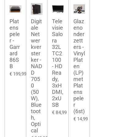
Plat
Digit
Tele
Glaz
ens
ale
visie
eno
pele
Net
Salo
nder
r -
wer
ra
zett
Garr
kver
32L
ers -
ard
ster
TC2
Vinyl
86S
ker -
100
Plat
B
NAD
- HD
en
D
Rea
(LP)
€ 199,99
705
dy,
met
0
3xH
Plat
(50
DMI,
ens
W),
2xU
pele
Blue
SB
r
toot
(6st)
€ 84,99
h,
€ 14,99
Opti
cal