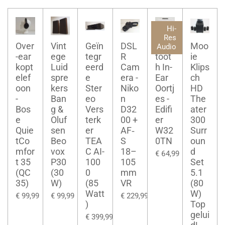
Hi-
Res
Over
Vint
Geïn
DSL
Blue
Moo
Audio
-ear
ege
tegr
R
toot
ie
kopt
Luid
eerd
Cam
h In-
Klips
elef
spre
e
era -
Ear
ch
oon
kers
Ster
Niko
Oortj
HD
-
Ban
eo
n
es -
The
Bos
g &
Vers
D32
Edifi
ater
e
Oluf
terk
00 +
er
300
Quie
sen
er
AF‑
W32
Surr
tCo
Beo
TEA
S
0TN
oun
mfor
vox
C AI-
18–
d
€ 64,99
t 35
P30
100
105
Set
(QC
(30
0
mm
5.1
35)
W)
(85
VR
(80
Watt
W)
€ 99,99
€ 99,99
€ 229,99
)
Top
gelui
€ 399,99