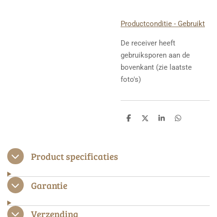
Productconditie - Gebruikt
De receiver heeft
gebruiksporen aan de
bovenkant (zie laatste
foto's)
D
D
S
D
e
e
h
e
l
e
a
l
e
l
r
e
n
e
n
Product specificaties
Garantie
Verzending