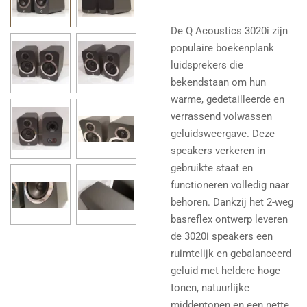
De Q Acoustics 3020i zijn
populaire boekenplank
luidsprekers die
bekendstaan om hun
warme, gedetailleerde en
verrassend volwassen
geluidsweergave. Deze
speakers verkeren in
gebruikte staat en
functioneren volledig naar
behoren.
Dankzij het 2-weg
basreflex ontwerp leveren
de 3020i speakers een
ruimtelijk en gebalanceerd
geluid met heldere hoge
tonen, natuurlijke
middentonen en een nette