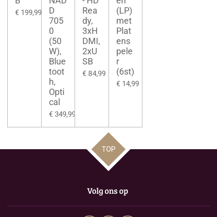
B
NAD
- HD
en
D
Rea
(LP)
€ 199,99
705
dy,
met
0
3xH
Plat
(50
DMI,
ens
W),
2xU
pele
Blue
SB
r
toot
(6st)
€ 84,99
h,
€ 14,99
Opti
cal
€ 349,99
TOP
Volg ons op