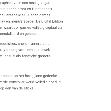
 graphics voor een next-gen game-
t in goede staat en functioneert
 de ultrasnelle SSD laden games
ay en menu’s soepel. De Digital Edition
ve, waardoor games volledig digitaal via
eïnstalleerd en gespeeld.
esoluties, snelle framerates en
ray tracing voor een indrukwekkende
el casual als fanatieke gamers.
 krassen op het hoogglans gedeelte
erde controller werkt volledig goed, al
op één van de sticks.