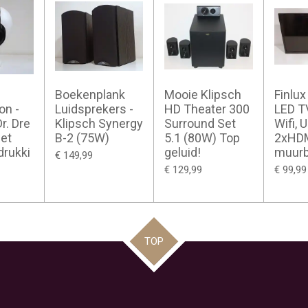
Boekenplank
Mooie Klipsch
Finlu
on -
Luidsprekers -
HD Theater 300
LED TV
r. Dre
Klipsch Synergy
Surround Set
Wifi, 
et
B-2 (75W)
5.1 (80W) Top
2xHDMI
drukki
geluid!
muurb
€ 149,99
€ 129,99
€ 99,99
TOP