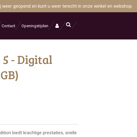
wij weer geopend en kunt u weer terecht in onze winkel en webshop.
Contact
Openingstijden
5 - Digital
5GB)
dition biedt krachtige prestaties, snelle