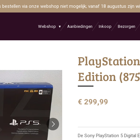
is bestellen via onze webshop niet mogelijk; vanaf 18 augustus zijn 
Webshop
Aanbiedingen
Inkoop
Bezorgen
PlayStation 
Edition (87
€ 299,99
De
Sony
PlayStation 5 Digital E