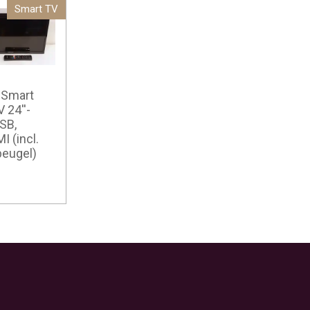
Smart TV
x Smart
 24''-
USB,
 (incl.
eugel)