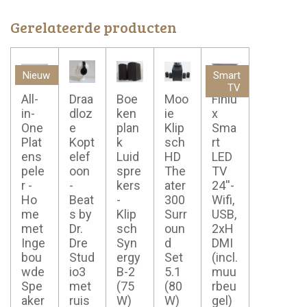
Gerelateerde producten
Nieuw
Smart
TV
All-
Draa
Boe
Moo
Finlu
in-
dloz
ken
ie
x
One
e
plan
Klip
Sma
Plat
Kopt
k
sch
rt
ens
elef
Luid
HD
LED
pele
oon
spre
The
TV
r -
-
kers
ater
24''-
Ho
Beat
-
300
Wifi,
me
s by
Klip
Surr
USB,
met
Dr.
sch
oun
2xH
Inge
Dre
Syn
d
DMI
bou
Stud
ergy
Set
(incl.
wde
io3
B-2
5.1
muu
Spe
met
(75
(80
rbeu
aker
ruis
W)
W)
gel)