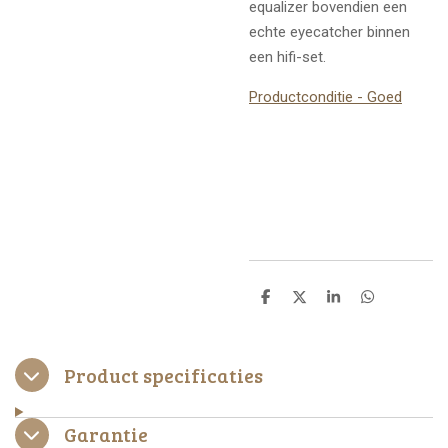
equalizer bovendien een
echte eyecatcher binnen
een hifi-set.
Productconditie - Goed
D
D
S
D
e
e
h
e
l
e
a
l
e
l
r
e
n
e
n
Product specificaties
Garantie