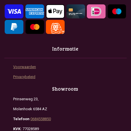
k
a
p
m
Informatie
Voorwaarden
Privacybeleid
Showroom
Prinsenweg 23,
Molenhoek 6584 AZ
Telefoon
0684558850
KVK:
77028589