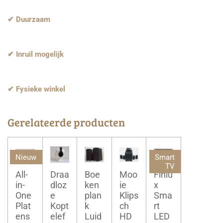
✔ Duurzaam
✔ Inruil mogelijk
✔ Fysieke winkel
Gerelateerde producten
Nieuw
Smart
TV
All-
Draa
Boe
Moo
Finlu
in-
dloz
ken
ie
x
One
e
plan
Klips
Sma
Plat
Kopt
k
ch
rt
ens
elef
Luid
HD
LED