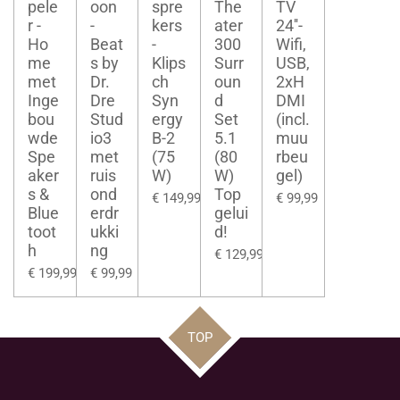
pele
oon
spre
The
TV
r -
-
kers
ater
24''-
Ho
Beat
-
300
Wifi,
me
s by
Klips
Surr
USB,
met
Dr.
ch
oun
2xH
Inge
Dre
Syn
d
DMI
bou
Stud
ergy
Set
(incl.
wde
io3
B-2
5.1
muu
Spe
met
(75
(80
rbeu
aker
ruis
W)
W)
gel)
s &
ond
Top
€ 149,99
€ 99,99
Blue
erdr
gelui
toot
ukki
d!
h
ng
€ 129,99
€ 199,99
€ 99,99
TOP