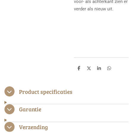
voor- als achterkant zien er
verder als nieuw uit.
D
D
S
D
e
e
h
e
l
e
a
l
e
l
r
e
n
e
n
Product specificaties
Garantie
Verzending