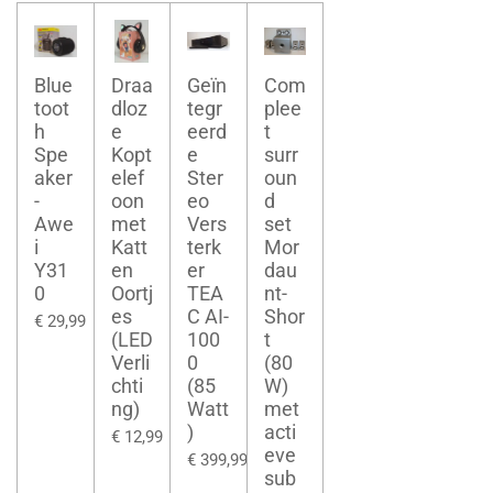
Blue
Draa
Geïn
Com
toot
dloz
tegr
plee
h
e
eerd
t
Spe
Kopt
e
surr
aker
elef
Ster
oun
-
oon
eo
d
Awe
met
Vers
set
i
Katt
terk
Mor
Y31
en
er
dau
0
Oortj
TEA
nt-
es
C AI-
Shor
€ 29,99
(LED
100
t
Verli
0
(80
chti
(85
W)
ng)
Watt
met
)
acti
€ 12,99
eve
€ 399,99
sub