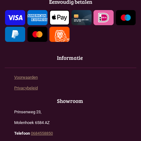
Eenvoudig betalen
o
r
p
k
a
p
m
Informatie
Voorwaarden
Privacybeleid
Showroom
Prinsenweg 23,
Molenhoek 6584 AZ
Telefoon
0684558850