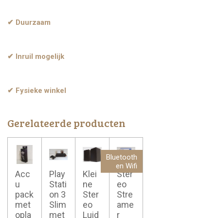
✔ Duurzaam
✔ Inruil mogelijk
✔ Fysieke winkel
Gerelateerde producten
Bluetooth
en Wifi
Acc
Play
Klei
Ster
u
Stati
ne
eo
pack
on 3
Ster
Stre
met
Slim
eo
ame
opla
met
Luid
r