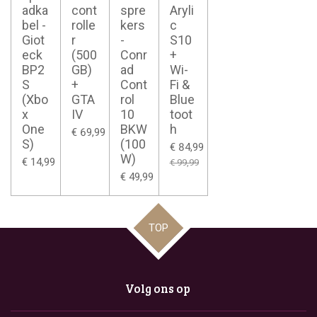
adka
cont
spre
Aryli
bel -
rolle
kers
c
Giot
r
-
S10
eck
(500
Conr
+
BP2
GB)
ad
Wi-
S
+
Cont
Fi &
(Xbo
GTA
rol
Blue
x
IV
10
toot
One
BKW
h
€ 69,99
S)
(100
€ 84,99
W)
€ 14,99
€ 99,99
€ 49,99
TOP
Volg ons op