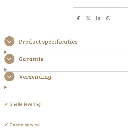
D
D
S
D
e
e
h
e
l
e
a
l
e
l
r
e
n
e
n
Product specificaties
Garantie
Verzending
✔ Snelle levering
✔ Goede service