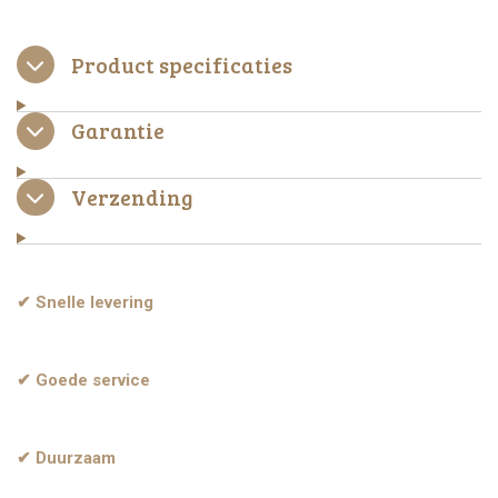
e
e
h
e
l
e
a
l
e
l
r
e
n
e
n
Product specificaties
Garantie
Verzending
✔ Snelle levering
✔ Goede service
✔ Duurzaam