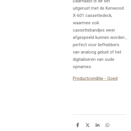
Daarnaast is de set
uitgerust met de Kenwood
X-601 cassettedeck,
waarmee ook
cassettebandjes weer
afgespeeld kunnen worden ,
perfect voor liefhebbers
van analoog geluid of het
digitaliseren van oude
opnames.
Productconditie - Goed
D
D
S
D