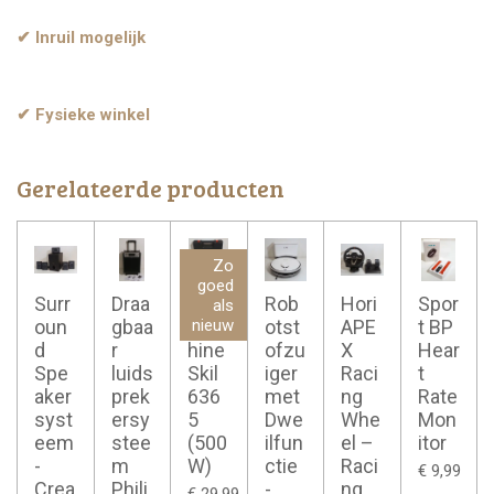
✔ Inruil mogelijk
✔ Fysieke winkel
Gerelateerde producten
Zo
goed
Surr
Draa
Boor
Rob
Hori
Spor
als
oun
gbaa
mac
otst
APE
t BP
nieuw
d
r
hine
ofzu
X
Hear
Spe
luids
Skil
iger
Raci
t
aker
prek
636
met
ng
Rate
syst
ersy
5
Dwe
Whe
Mon
eem
stee
(500
ilfun
el –
itor
-
m
W)
ctie
Raci
€ 9,99
Crea
Phili
-
ng
€ 29,99