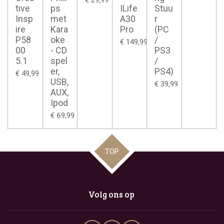
tive
ps
ILife
Stuu
Insp
met
A30
r
ire
Kara
Pro
(PC
P58
oke
/
€ 149,99
00
- CD
PS3
5.1
spel
/
er,
PS4)
€ 49,99
USB,
€ 39,99
AUX,
Ipod
€ 69,99
TOP
Volg ons op