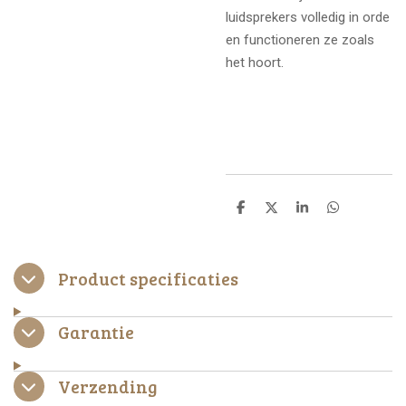
luidsprekers volledig in orde
en functioneren ze zoals
het hoort.
D
D
S
D
e
e
h
e
l
e
a
l
e
l
r
e
n
e
n
Product specificaties
Garantie
Verzending