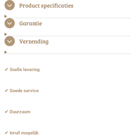
n
e
n
Product specificaties
Garantie
Verzending
✔ Snelle levering
✔ Goede service
✔ Duurzaam
✔ Inruil mogelijk