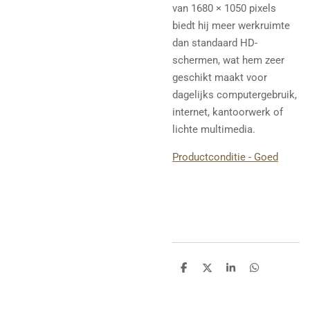
van 1680 × 1050 pixels
biedt hij meer werkruimte
dan standaard HD-
schermen, wat hem zeer
geschikt maakt voor
dagelijks computergebruik,
internet, kantoorwerk of
lichte multimedia.
Productconditie - Goed
D
D
S
D
e
e
h
e
l
e
a
l
e
l
r
e