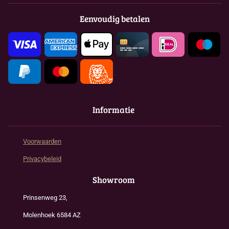
b
a
s
o
g
A
Eenvoudig betalen
o
r
p
k
a
p
m
Informatie
Voorwaarden
Privacybeleid
Showroom
Prinsenweg 23,
Molenhoek 6584 AZ