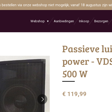
is bestellen via onze webshop niet mogelijk; vanaf 18 augustus zijn 
Webshop
Aanbiedingen
Inkoop
Bezorgen
Passieve lu
power - VD
500 W
€ 119,99