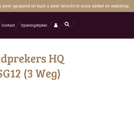
wij weer geopend en kunt u weer terecht in onze winkel en webshop.
Contact
Openingstijden
idprekers HQ
SG12 (3 Weg)