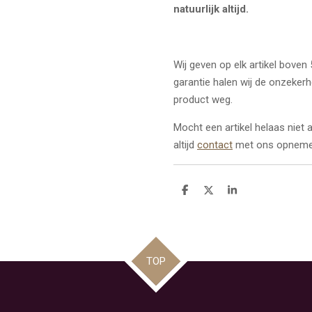
natuurlijk altijd.
Wij geven op elk artikel boven
garantie halen wij de onzeker
product weg.
Mocht een artikel helaas niet
altijd
contact
met ons opneme
D
D
S
e
e
h
l
e
a
e
l
r
n
e
TOP