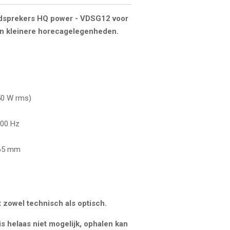
idsprekers HQ power - VDSG12
voor
en kleinere horecagelegenheden.
50 W rms)
000 Hz
365 mm
t zowel technisch als optisch.
is helaas niet mogelijk, ophalen kan