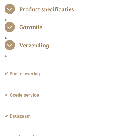
e
l
r
e
n
e
n
Product specificaties
Garantie
Verzending
✔ Snelle levering
✔ Goede service
✔ Duurzaam