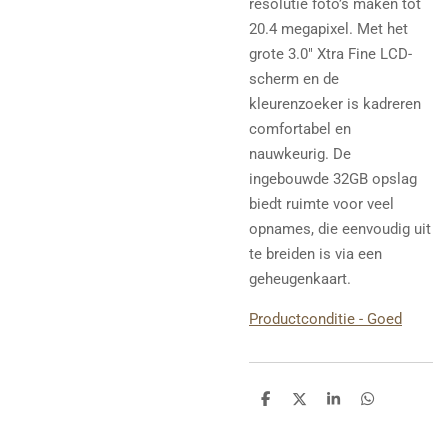
resolutie foto’s maken tot
20.4 megapixel. Met het
grote 3.0" Xtra Fine LCD-
scherm en de
kleurenzoeker is kadreren
comfortabel en
nauwkeurig. De
ingebouwde 32GB opslag
biedt ruimte voor veel
opnames, die eenvoudig uit
te breiden is via een
geheugenkaart.
Productconditie - Goed
D
D
S
D
e
e
h
e
l
e
a
l