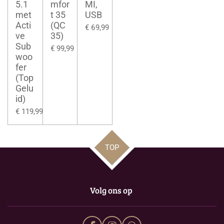
5.1
mfor
MI,
met
t 35
USB
Acti
(QC
€ 69,99
ve
35)
Sub
€ 99,99
woo
fer
(Top
Gelu
id)
€ 119,99
TOP
Volg ons op