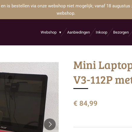
 en is bestellen via onze webshop niet mogelijk; vanaf 18 augustus 
webshop.
Webshop
Aanbiedingen
Inkoop
Bezorgen
Mini Laptop
V3-112P me
€ 84,99