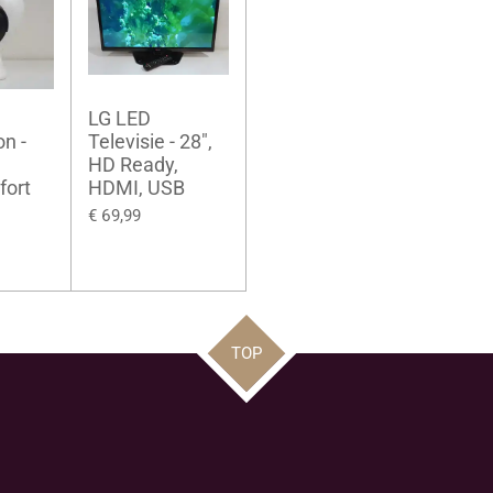
LG LED
n -
Televisie - 28",
HD Ready,
fort
HDMI, USB
€ 69,99
TOP