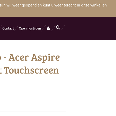
zijn wij weer geopend en kunt u weer terecht in onze winkel en
Contact
Openingstijden
 - Acer Aspire
t Touchscreen