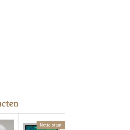
ucten
Nette staat