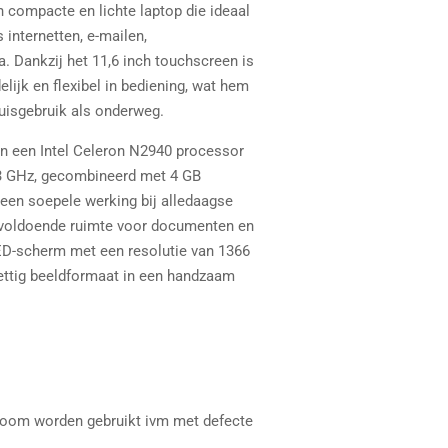
 compacte en lichte laptop die ideaal
 internetten, e-mailen,
. Dankzij het 11,6 inch touchscreen is
elijk en flexibel in bediening, wat hem
uisgebruik als onderweg.
an een Intel Celeron N2940 processor
83 GHz, gecombineerd met 4 GB
een soepele werking bij alledaagse
 voldoende ruimte voor documenten en
ED-scherm met een resolutie van 1366
rettig beeldformaat in een handzaam
troom worden gebruikt ivm met defecte