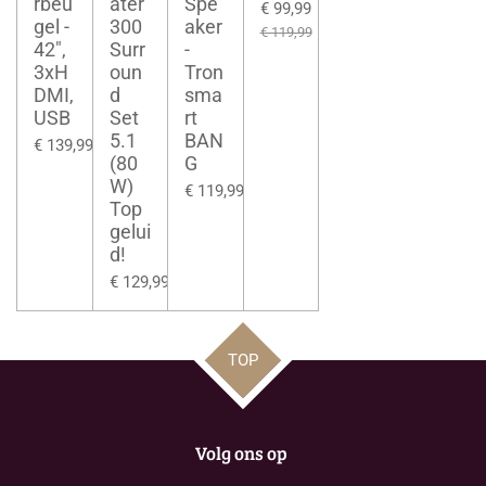
rbeu
ater
Spe
€ 99,99
gel -
300
aker
€ 119,99
42",
Surr
-
3xH
oun
Tron
DMI,
d
sma
USB
Set
rt
5.1
BAN
€ 139,99
(80
G
W)
€ 119,99
Top
gelui
d!
€ 129,99
TOP
Volg ons op